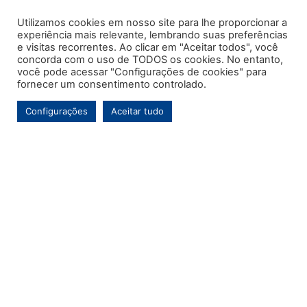
Utilizamos cookies em nosso site para lhe proporcionar a
experiência mais relevante, lembrando suas preferências
e visitas recorrentes. Ao clicar em "Aceitar todos", você
concorda com o uso de TODOS os cookies. No entanto,
você pode acessar "Configurações de cookies" para
fornecer um consentimento controlado.
Configurações
Aceitar tudo
Este é o primeiro e único portal de notícias voltado exclusivamente ao
município de Contenda-PR. Com mais de uma década de atuação, o
Jornal MARCA tem por objetivo contínuo ser um veículo de informação de
referência para a comunidade contendense e da região, abordando os
temas de maior relevância local e, pontualmente, assuntos regionais.