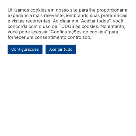
Utilizamos cookies em nosso site para lhe proporcionar a
experiência mais relevante, lembrando suas preferências
e visitas recorrentes. Ao clicar em "Aceitar todos", você
concorda com o uso de TODOS os cookies. No entanto,
você pode acessar "Configurações de cookies" para
fornecer um consentimento controlado.
Configurações
Aceitar tudo
Este é o primeiro e único portal de notícias voltado exclusivamente ao
município de Contenda-PR. Com mais de uma década de atuação, o
Jornal MARCA tem por objetivo contínuo ser um veículo de informação de
referência para a comunidade contendense e da região, abordando os
temas de maior relevância local e, pontualmente, assuntos regionais.