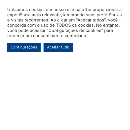
Utilizamos cookies em nosso site para lhe proporcionar a
experiência mais relevante, lembrando suas preferências
e visitas recorrentes. Ao clicar em "Aceitar todos", você
concorda com o uso de TODOS os cookies. No entanto,
você pode acessar "Configurações de cookies" para
fornecer um consentimento controlado.
Configurações
Aceitar tudo
Este é o primeiro e único portal de notícias voltado exclusivamente ao
município de Contenda-PR. Com mais de uma década de atuação, o
Jornal MARCA tem por objetivo contínuo ser um veículo de informação de
referência para a comunidade contendense e da região, abordando os
temas de maior relevância local e, pontualmente, assuntos regionais.