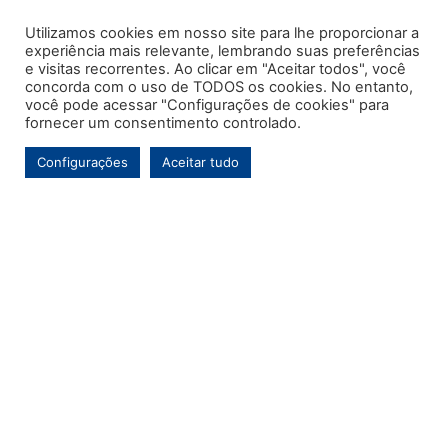
Utilizamos cookies em nosso site para lhe proporcionar a
experiência mais relevante, lembrando suas preferências
e visitas recorrentes. Ao clicar em "Aceitar todos", você
concorda com o uso de TODOS os cookies. No entanto,
você pode acessar "Configurações de cookies" para
fornecer um consentimento controlado.
Configurações
Aceitar tudo
Este é o primeiro e único portal de notícias voltado exclusivamente ao
município de Contenda-PR. Com mais de uma década de atuação, o
Jornal MARCA tem por objetivo contínuo ser um veículo de informação de
referência para a comunidade contendense e da região, abordando os
temas de maior relevância local e, pontualmente, assuntos regionais.