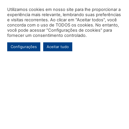
Utilizamos cookies em nosso site para lhe proporcionar a
experiência mais relevante, lembrando suas preferências
e visitas recorrentes. Ao clicar em "Aceitar todos", você
concorda com o uso de TODOS os cookies. No entanto,
você pode acessar "Configurações de cookies" para
fornecer um consentimento controlado.
Configurações
Aceitar tudo
Este é o primeiro e único portal de notícias voltado exclusivamente ao
município de Contenda-PR. Com mais de uma década de atuação, o
Jornal MARCA tem por objetivo contínuo ser um veículo de informação de
referência para a comunidade contendense e da região, abordando os
temas de maior relevância local e, pontualmente, assuntos regionais.