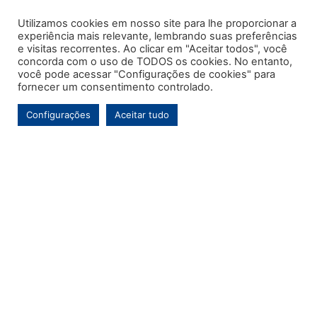
Utilizamos cookies em nosso site para lhe proporcionar a
experiência mais relevante, lembrando suas preferências
e visitas recorrentes. Ao clicar em "Aceitar todos", você
concorda com o uso de TODOS os cookies. No entanto,
você pode acessar "Configurações de cookies" para
fornecer um consentimento controlado.
Configurações
Aceitar tudo
Este é o primeiro e único portal de notícias voltado exclusivamente ao
município de Contenda-PR. Com mais de uma década de atuação, o
Jornal MARCA tem por objetivo contínuo ser um veículo de informação de
referência para a comunidade contendense e da região, abordando os
temas de maior relevância local e, pontualmente, assuntos regionais.