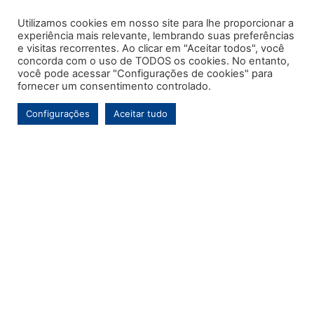
Utilizamos cookies em nosso site para lhe proporcionar a
experiência mais relevante, lembrando suas preferências
e visitas recorrentes. Ao clicar em "Aceitar todos", você
concorda com o uso de TODOS os cookies. No entanto,
você pode acessar "Configurações de cookies" para
fornecer um consentimento controlado.
Configurações
Aceitar tudo
Este é o primeiro e único portal de notícias voltado exclusivamente ao
município de Contenda-PR. Com mais de uma década de atuação, o
Jornal MARCA tem por objetivo contínuo ser um veículo de informação de
referência para a comunidade contendense e da região, abordando os
temas de maior relevância local e, pontualmente, assuntos regionais.