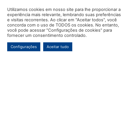
Utilizamos cookies em nosso site para lhe proporcionar a
experiência mais relevante, lembrando suas preferências
e visitas recorrentes. Ao clicar em "Aceitar todos", você
concorda com o uso de TODOS os cookies. No entanto,
você pode acessar "Configurações de cookies" para
fornecer um consentimento controlado.
Configurações
Aceitar tudo
Este é o primeiro e único portal de notícias voltado exclusivamente ao
município de Contenda-PR. Com mais de uma década de atuação, o
Jornal MARCA tem por objetivo contínuo ser um veículo de informação de
referência para a comunidade contendense e da região, abordando os
temas de maior relevância local e, pontualmente, assuntos regionais.