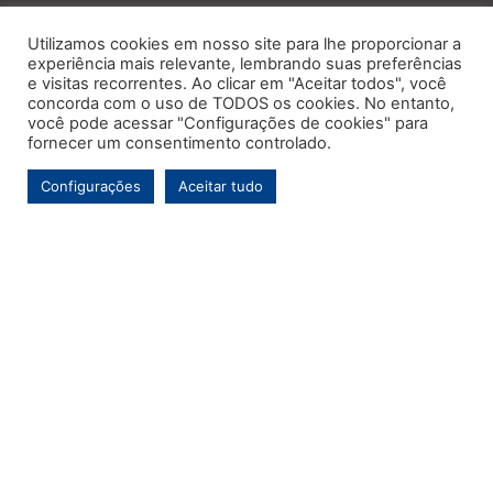
Utilizamos cookies em nosso site para lhe proporcionar a
experiência mais relevante, lembrando suas preferências
e visitas recorrentes. Ao clicar em "Aceitar todos", você
concorda com o uso de TODOS os cookies. No entanto,
você pode acessar "Configurações de cookies" para
fornecer um consentimento controlado.
Configurações
Aceitar tudo
Este é o primeiro e único portal de notícias voltado exclusivamente ao
município de Contenda-PR. Com mais de uma década de atuação, o
Jornal MARCA tem por objetivo contínuo ser um veículo de informação de
referência para a comunidade contendense e da região, abordando os
temas de maior relevância local e, pontualmente, assuntos regionais.