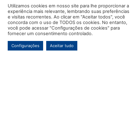
Utilizamos cookies em nosso site para lhe proporcionar a
experiência mais relevante, lembrando suas preferências
e visitas recorrentes. Ao clicar em "Aceitar todos", você
concorda com o uso de TODOS os cookies. No entanto,
você pode acessar "Configurações de cookies" para
fornecer um consentimento controlado.
Configurações
Aceitar tudo
Este é o primeiro e único portal de notícias voltado exclusivamente ao
município de Contenda-PR. Com mais de uma década de atuação, o
Jornal MARCA tem por objetivo contínuo ser um veículo de informação de
referência para a comunidade contendense e da região, abordando os
temas de maior relevância local e, pontualmente, assuntos regionais.