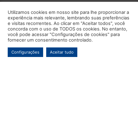
Utilizamos cookies em nosso site para lhe proporcionar a
experiência mais relevante, lembrando suas preferências
e visitas recorrentes. Ao clicar em "Aceitar todos", você
concorda com o uso de TODOS os cookies. No entanto,
você pode acessar "Configurações de cookies" para
fornecer um consentimento controlado.
Configurações
Aceitar tudo
Este é o primeiro e único portal de notícias voltado exclusivamente ao
município de Contenda-PR. Com mais de uma década de atuação, o
Jornal MARCA tem por objetivo contínuo ser um veículo de informação de
referência para a comunidade contendense e da região, abordando os
temas de maior relevância local e, pontualmente, assuntos regionais.