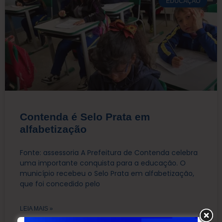
EDUCAÇÃO
Contenda é Selo Prata em
alfabetização
Fonte: assessoria A Prefeitura de Contenda celebra
uma importante conquista para a educação. O
município recebeu o Selo Prata em alfabetização,
que foi concedido pelo
LEIA MAIS »