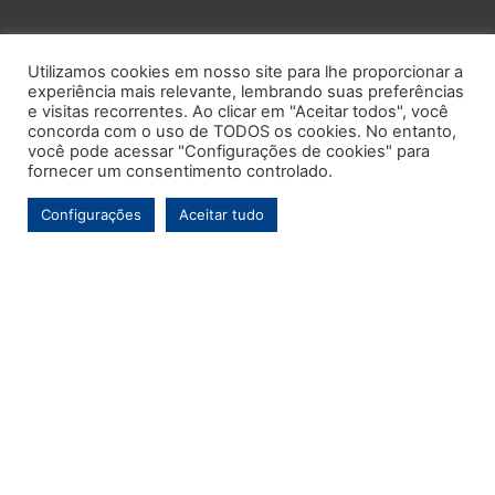
Utilizamos cookies em nosso site para lhe proporcionar a
experiência mais relevante, lembrando suas preferências
e visitas recorrentes. Ao clicar em "Aceitar todos", você
concorda com o uso de TODOS os cookies. No entanto,
você pode acessar "Configurações de cookies" para
fornecer um consentimento controlado.
Configurações
Aceitar tudo
Este é o primeiro e único portal de notícias voltado exclusivamente ao
município de Contenda-PR. Com mais de uma década de atuação, o
Jornal MARCA tem por objetivo contínuo ser um veículo de informação de