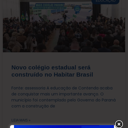
EDUCAÇÃO
Novo colégio estadual será
construído no Habitar Brasil
Fonte: assessoria A educação de Contenda acaba
de conquistar mais um importante avanço. O
município foi contemplado pelo Governo do Paraná
com a construção de
LEIA MAIS »