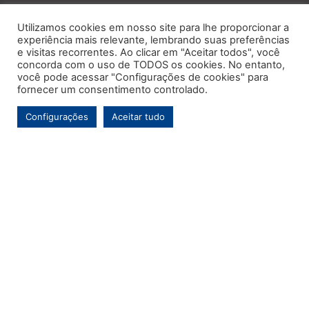
Utilizamos cookies em nosso site para lhe proporcionar a
experiência mais relevante, lembrando suas preferências
e visitas recorrentes. Ao clicar em "Aceitar todos", você
concorda com o uso de TODOS os cookies. No entanto,
você pode acessar "Configurações de cookies" para
fornecer um consentimento controlado.
Configurações
Aceitar tudo
Este é o primeiro e único portal de notícias voltado exclusivamente ao
município de Contenda-PR. Com mais de uma década de atuação, o
Jornal MARCA tem por objetivo contínuo ser um veículo de informação de
referência para a comunidade contendense e da região, abordando os
temas de maior relevância local e, pontualmente, assuntos regionais.