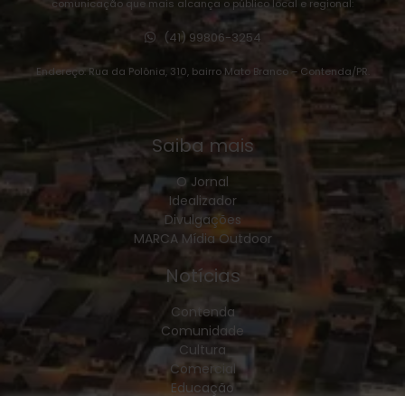
comunicação que mais alcança o público local e regional:
(41) 99806-3254
Endereço: Rua da Polônia, 310, bairro Mato Branco – Contenda/PR.
Saiba mais
O Jornal
Idealizador
Divulgações
MARCA Mídia Outdoor
Notícias
Contenda
Comunidade
Cultura
Comercial
Educação