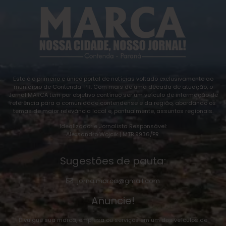
Este é o primeiro e único portal de notícias voltado exclusivamente ao
município de Contenda-PR. Com mais de uma década de atuação, o
Jornal MARCA tem por objetivo contínuo ser um veículo de informação de
referência para a comunidade contendense e da região, abordando os
temas de maior relevância local e, pontualmente, assuntos regionais.
Idealizador e Jornalista Responsável:
Alexsandro Wojcik | MTB 9936/PR.
Sugestões de pauta:
jornalmarca@gmail.com
Anuncie!
Divulgue sua marca, empresa ou serviços em um dos veículos de