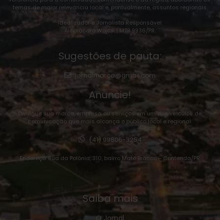
temas de maior relevância local e, pontualmente, assuntos regionais.
Idealizador e Jornalista Responsável:
Alexsandro Wojcik | MTB 9936/PR.
Sugestões de pauta:
jornalmarca@gmail.com
Anuncie!
Divulgue sua marca, empresa ou serviços em um dos veículos de
comunicação que mais alcança o público local e regional:
(41) 99806-3254
Endereço: Rua da Polônia, 310, bairro Mato Branco – Contenda/PR.
Saiba mais
O Jornal