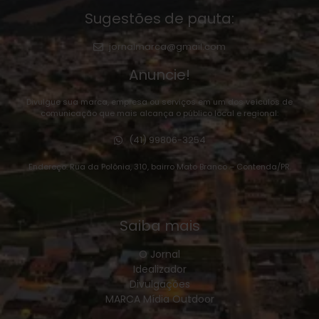
Sugestões de pauta:
jornalmarca@gmail.com
Anuncie!
Divulgue sua marca, empresa ou serviços em um dos veículos de
comunicação que mais alcança o público local e regional:
(41) 99806-3254
Endereço: Rua da Polônia, 310, bairro Mato Branco – Contenda/PR.
Saiba mais
O Jornal
Idealizador
Divulgações
MARCA Mídia Outdoor