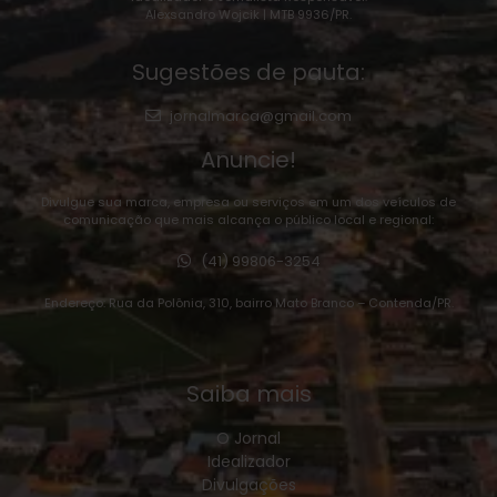
Alexsandro Wojcik | MTB 9936/PR.
Sugestões de pauta:
jornalmarca@gmail.com
Anuncie!
Divulgue sua marca, empresa ou serviços em um dos veículos de
comunicação que mais alcança o público local e regional:
(41) 99806-3254
Endereço: Rua da Polônia, 310, bairro Mato Branco – Contenda/PR.
Saiba mais
O Jornal
Idealizador
Divulgações