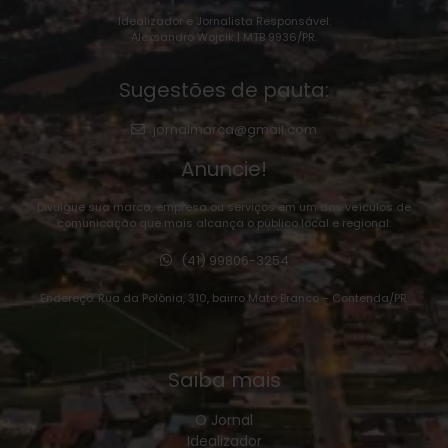
Idealizador e Jornalista Responsável:
Alexsandro Wojcik | MTB 9936/PR.
Sugestões de pauta:
jornalmarca@gmail.com
Anuncie!
Divulgue sua marca, empresa ou serviços em um dos veículos de
comunicação que mais alcança o público local e regional:
(41) 99806-3254
Endereço: Rua da Polônia, 310, bairro Mato Branco – Contenda/PR.
Saiba mais
O Jornal
Idealizador