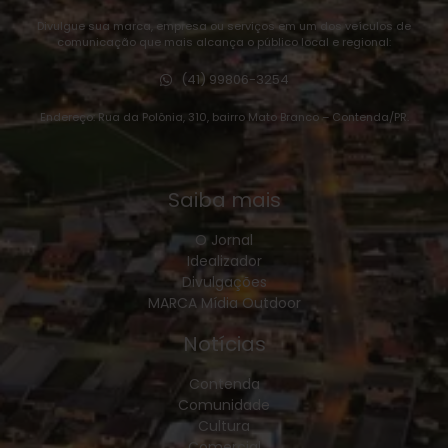
Divulgue sua marca, empresa ou serviços em um dos veículos de
comunicação que mais alcança o público local e regional:
(41) 99806-3254
Endereço: Rua da Polônia, 310, bairro Mato Branco – Contenda/PR.
Saiba mais
O Jornal
Idealizador
Divulgações
MARCA Mídia Outdoor
Notícias
Contenda
Comunidade
Cultura
Comercial