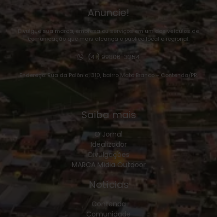
Anuncie!
Divulgue sua marca, empresa ou serviços em um dos veículos de
comunicação que mais alcança o público local e regional:
(41) 99806-3254
Endereço: Rua da Polônia, 310, bairro Mato Branco – Contenda/PR.
Saiba mais
O Jornal
Idealizador
Divulgações
MARCA Mídia Outdoor
Notícias
Contenda
Comunidade