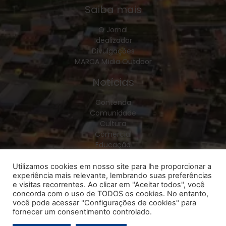
Saiba mais
O Jornal
Idealizador
Divulgações
MARCA Mídia Outdoor
Notícias
Contenda
Comunidade
Cultura
Comercial
Educação
Esporte
Geral
Utilizamos cookies em nosso site para lhe proporcionar a
experiência mais relevante, lembrando suas preferências
Política
e visitas recorrentes. Ao clicar em "Aceitar todos", você
Policial
concorda com o uso de TODOS os cookies. No entanto,
Saúde
você pode acessar "Configurações de cookies" para
Região
fornecer um consentimento controlado.