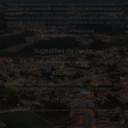
Este é o primeiro e único portal de notícias voltado exclusivamente ao
município de Contenda-PR. Com mais de uma década de atuação, o
Jornal MARCA tem por objetivo contínuo ser um veículo de informação de
referência para a comunidade contendense e da região, abordando os
temas de maior relevância local e, pontualmente, assuntos regionais.
Idealizador e Jornalista Responsável:
Alexsandro Wojcik | MTB 9936/PR.
Sugestões de pauta:
jornalmarca@gmail.com
Anuncie!
Divulgue sua marca, empresa ou serviços em um dos veículos de
comunicação que mais alcança o público local e regional:
(41) 99806-3254
Endereço: Rua da Polônia, 310, bairro Mato Branco – Contenda/PR.