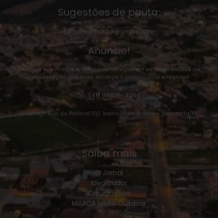
Sugestões de pauta:
jornalmarca@gmail.com
Anuncie!
Divulgue sua marca, empresa ou serviços em um dos veículos de
comunicação que mais alcança o público local e regional:
(41) 99806-3254
Endereço: Rua da Polônia, 310, bairro Mato Branco – Contenda/PR.
Saiba mais
O Jornal
Idealizador
Divulgações
MARCA Mídia Outdoor