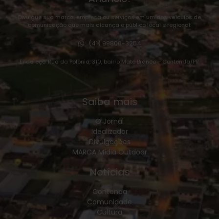
Divulgue sua marca, empresa ou serviços em um dos veículos de
comunicação que mais alcança o público local e regional:
(41) 99806-3254
Endereço: Rua da Polônia, 310, bairro Mato Branco – Contenda/PR.
Saiba mais
O Jornal
Idealizador
Divulgações
MARCA Mídia Outdoor
Notícias
Contenda
Comunidade
Cultura