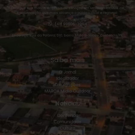
Divulgue sua marca, empresa ou serviços em um dos veículos de
comunicação que mais alcança o público local e regional:
(41) 99806-3254
Endereço: Rua da Polônia, 310, bairro Mato Branco – Contenda/PR.
Saiba mais
O Jornal
Idealizador
Divulgações
MARCA Mídia Outdoor
Notícias
Contenda
Comunidade
Cultura
Comercial