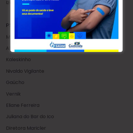
Izabete
PSDB (Federação PSDB – Cidadania)
Mauro Mica
Aleixo Damborowski Serroteiro
Kaleskinho
Nivaldo Vigilante
Gaúcho
Vernik
Eliane Ferreira
Juliana do Bar do Ico
Diretora Maricler