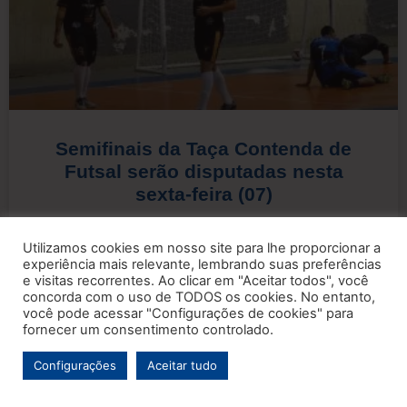
Semifinais da Taça Contenda de
Futsal serão disputadas nesta
sexta-feira (07)
Fonte: assessoria A 3ª Taça Contenda de Futsal
Utilizamos cookies em nosso site para lhe proporcionar a
2026 define,
experiência mais relevante, lembrando suas preferências
e visitas recorrentes. Ao clicar em "Aceitar todos", você
concorda com o uso de TODOS os cookies. No entanto,
LEIA MAIS »
você pode acessar "Configurações de cookies" para
fornecer um consentimento controlado.
Configurações
Aceitar tudo
Educação