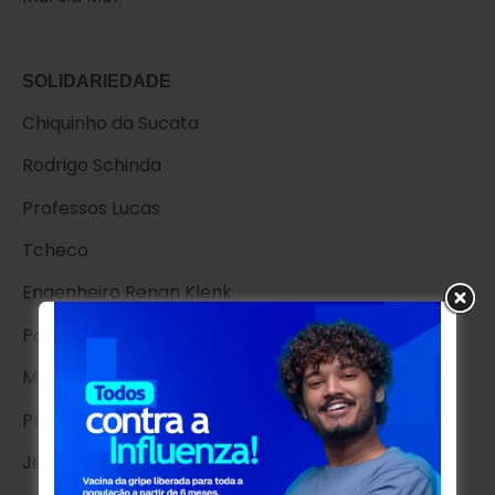
SOLIDARIEDADE
Chiquinho da Sucata
Rodrigo Schinda
Professos Lucas
Tcheco
Engenheiro Renan Klenk
Paulinho
Melchior do Lavacar
Professora Simone
Jenifer