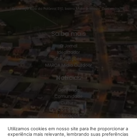
Endereço: Rua da Polônia, 310, bairro Mato Branco – Contenda/PR.
Saiba mais
O Jornal
Idealizador
Divulgações
MARCA Mídia Outdoor
Notícias
Contenda
Comunidade
Cultura
Comercial
Educação
Esporte
Geral
Utilizamos cookies em nosso site para lhe proporcionar a
experiência mais relevante, lembrando suas preferências
Política