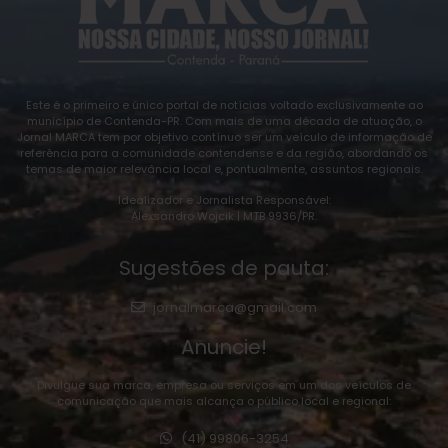
Este é o primeiro e único portal de notícias voltado exclusivamente ao
município de Contenda-PR. Com mais de uma década de atuação, o
Jornal MARCA tem por objetivo contínuo ser um veículo de informação de
referência para a comunidade contendense e da região, abordando os
temas de maior relevância local e, pontualmente, assuntos regionais.
Idealizador e Jornalista Responsável:
Alexsandro Wojcik | MTB 9936/PR.
Sugestões de pauta:
jornalmarca@gmail.com
Anuncie!
Divulgue sua marca, empresa ou serviços em um dos veículos de
comunicação que mais alcança o público local e regional:
(41) 99806-3254