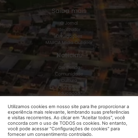
Saiba mais
O Jornal
Idealizador
Divulgações
MARCA Mídia Outdoor
Notícias
Contenda
Comunidade
Cultura
Comercial
Educação
Esporte
Geral
Utilizamos cookies em nosso site para lhe proporcionar a
experiência mais relevante, lembrando suas preferências
Política
e visitas recorrentes. Ao clicar em "Aceitar todos", você
Policial
concorda com o uso de TODOS os cookies. No entanto,
Saúde
você pode acessar "Configurações de cookies" para
Região
fornecer um consentimento controlado.