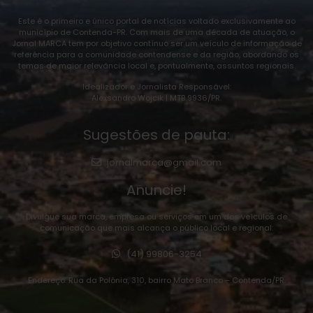
Este é o primeiro e único portal de notícias voltado exclusivamente ao
município de Contenda-PR. Com mais de uma década de atuação, o
Jornal MARCA tem por objetivo contínuo ser um veículo de informação de
referência para a comunidade contendense e da região, abordando os
temas de maior relevância local e, pontualmente, assuntos regionais.
Idealizador e Jornalista Responsável:
Alexsandro Wojcik | MTB 9936/PR.
Sugestões de pauta:
jornalmarca@gmail.com
Anuncie!
Divulgue sua marca, empresa ou serviços em um dos veículos de
comunicação que mais alcança o público local e regional:
(41) 99806-3254
Endereço: Rua da Polônia, 310, bairro Mato Branco – Contenda/PR.