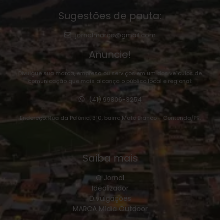
Sugestões de pauta:
jornalmarca@gmail.com
Anuncie!
Divulgue sua marca, empresa ou serviços em um dos veículos de
comunicação que mais alcança o público local e regional:
(41) 99806-3254
Endereço: Rua da Polônia, 310, bairro Mato Branco – Contenda/PR.
Saiba mais
O Jornal
Idealizador
Divulgações
MARCA Mídia Outdoor