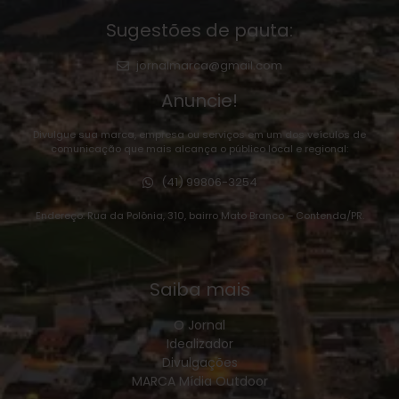
Sugestões de pauta:
jornalmarca@gmail.com
Anuncie!
Divulgue sua marca, empresa ou serviços em um dos veículos de
comunicação que mais alcança o público local e regional:
(41) 99806-3254
Endereço: Rua da Polônia, 310, bairro Mato Branco – Contenda/PR.
Saiba mais
O Jornal
Idealizador
Divulgações
MARCA Mídia Outdoor