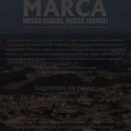
Este é o primeiro e único portal de notícias voltado exclusivamente ao
município de Contenda-PR. Com mais de uma década de atuação, o
Jornal MARCA tem por objetivo contínuo ser um veículo de informação de
referência para a comunidade contendense e da região, abordando os
temas de maior relevância local e, pontualmente, assuntos regionais.
Idealizador e Jornalista Responsável:
Alexsandro Wojcik | MTB 9936/PR.
Sugestões de pauta:
jornalmarca@gmail.com
Anuncie!
Divulgue sua marca, empresa ou serviços em um dos veículos de
comunicação que mais alcança o público local e regional: