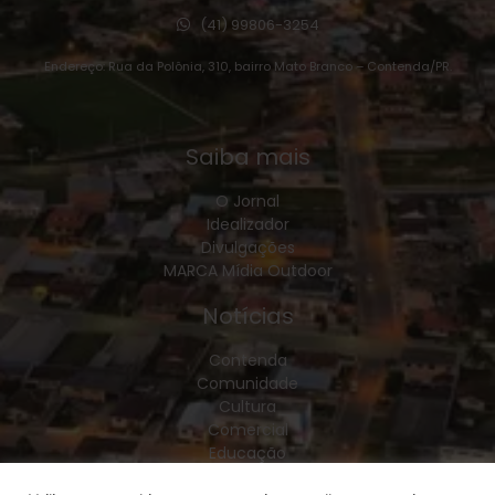
(41) 99806-3254
Endereço: Rua da Polônia, 310, bairro Mato Branco – Contenda/PR.
Saiba mais
O Jornal
Idealizador
Divulgações
MARCA Mídia Outdoor
Notícias
Contenda
Comunidade
Cultura
Comercial
Educação
Esporte