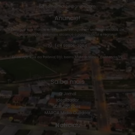
jornalmarca@gmail.com
Anuncie!
Divulgue sua marca, empresa ou serviços em um dos veículos de
comunicação que mais alcança o público local e regional:
(41) 99806-3254
Endereço: Rua da Polônia, 310, bairro Mato Branco – Contenda/PR.
Saiba mais
O Jornal
Idealizador
Divulgações
MARCA Mídia Outdoor
Notícias