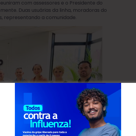
e reuniram com assessores e o Presidente do
emente. Duas usuárias da linha, moradoras do
s, representando a comunidade.