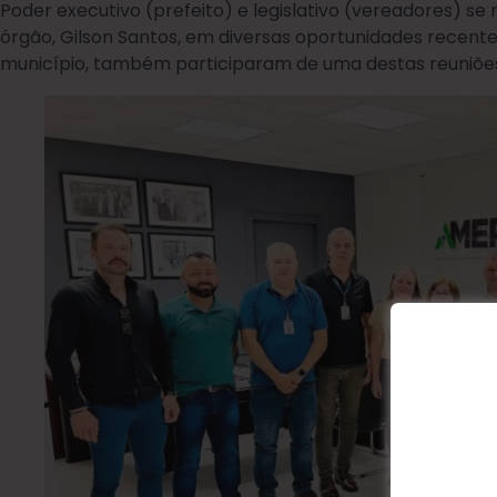
Poder executivo (prefeito) e legislativo (vereadores) s
órgão, Gilson Santos, em diversas oportunidades recent
município, também participaram de uma destas reuniõe