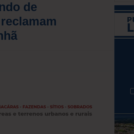
indo de
s reclamam
nhã