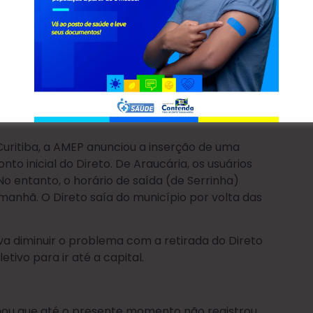
retores da AMEP em reunião recente. Foto:
uritiba, a AMEP anunciou a inserção de uma
to inicial do Direto. De Araucária, os usuários
o entanto, o horário de saída (de Serrinha)
 manhã. O Direto saía do município por volta das
iva diminuir o problema com a retirada do Direto
tivo para ir até a capital.
mou que até o presente momento não registrou