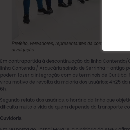
Prefeito, vereadores, representantes da comunidade e di
divulgação.
Em contrapartida à descontinuação da linha Contenda/C
linha Contenda / Araucária saindo de Serrinha – antigo pon
podem fazer a integração com os terminais de Curitiba. N
virou motivo de revolta da maioria dos usuários: 4h25 da
6h.
Segundo relato dos usuários, o horário da linha que objet
dificulta muito a vida de quem depende do transporte cole
Ouvidoria
Em resposta ao Jornal MARCA, a ouvidoria da AMEP afir