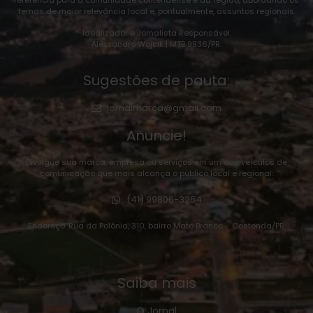
referência para a comunidade contendense e da região, abordando os
temas de maior relevância local e, pontualmente, assuntos regionais.
Idealizador e Jornalista Responsável:
Alexsandro Wojcik | MTB 9936/PR.
Sugestões de pauta:
jornalmarca@gmail.com
Anuncie!
Divulgue sua marca, empresa ou serviços em um dos veículos de
comunicação que mais alcança o público local e regional:
(41) 99806-3254
Endereço: Rua da Polônia, 310, bairro Mato Branco – Contenda/PR.
Saiba mais
O Jornal