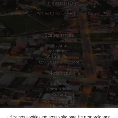
(41) 99806-3254
Endereço: Rua da Polônia, 310, bairro Mato Branco – Contenda/PR.
Saiba mais
O Jornal
Idealizador
Divulgações
MARCA Mídia Outdoor
Notícias
Contenda
Comunidade
Cultura
Comercial
Educação
Esporte
Geral
Utilizamos cookies em nosso site para lhe proporcionar a