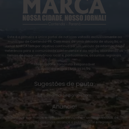
Este é o primeiro e único portal de notícias voltado exclusivamente ao
município de Contenda-PR. Com mais de uma década de atuação, o
Jornal MARCA tem por objetivo contínuo ser um veículo de informação de
referência para a comunidade contendense e da região, abordando os
temas de maior relevância local e, pontualmente, assuntos regionais.
Idealizador e Jornalista Responsável:
Alexsandro Wojcik | MTB 9936/PR.
Sugestões de pauta:
jornalmarca@gmail.com
Anuncie!
Divulgue sua marca, empresa ou serviços em um dos veículos de
comunicação que mais alcança o público local e regional: