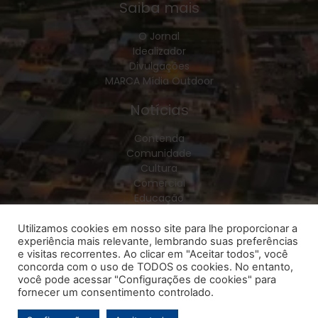
Saiba mais
O Jornal
Idealizador
Divulgações
MARCA Mídia Outdoor
Notícias
Contenda
Comunidade
Cultura
Comercial
Educação
Esporte
Geral
Utilizamos cookies em nosso site para lhe proporcionar a
experiência mais relevante, lembrando suas preferências
Política
e visitas recorrentes. Ao clicar em "Aceitar todos", você
Policial
concorda com o uso de TODOS os cookies. No entanto,
Saúde
você pode acessar "Configurações de cookies" para
Região
fornecer um consentimento controlado.