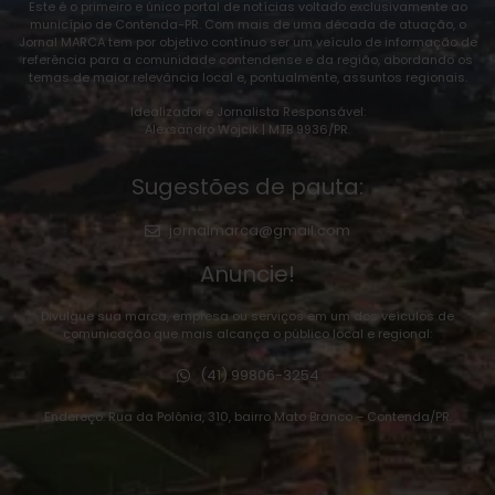
Este é o primeiro e único portal de notícias voltado exclusivamente ao
município de Contenda-PR. Com mais de uma década de atuação, o
Jornal MARCA tem por objetivo contínuo ser um veículo de informação de
referência para a comunidade contendense e da região, abordando os
temas de maior relevância local e, pontualmente, assuntos regionais.
Idealizador e Jornalista Responsável:
Alexsandro Wojcik | MTB 9936/PR.
Sugestões de pauta:
jornalmarca@gmail.com
Anuncie!
Divulgue sua marca, empresa ou serviços em um dos veículos de
comunicação que mais alcança o público local e regional:
(41) 99806-3254
Endereço: Rua da Polônia, 310, bairro Mato Branco – Contenda/PR.