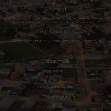
Anuncie!
Divulgue sua marca, empresa ou serviços em um dos veículos de
comunicação que mais alcança o público local e regional:
(41) 99806-3254
Endereço: Rua da Polônia, 310, bairro Mato Branco – Contenda/PR.
Saiba mais
O Jornal
Idealizador
Divulgações
MARCA Mídia Outdoor
Notícias
Contenda