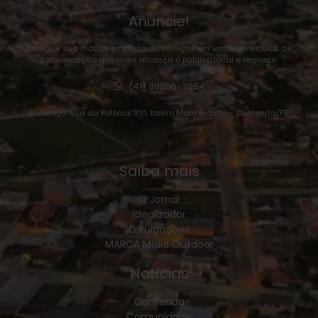
Anuncie!
Divulgue sua marca, empresa ou serviços em um dos veículos de
comunicação que mais alcança o público local e regional:
(41) 99806-3254
Endereço: Rua da Polônia, 310, bairro Mato Branco – Contenda/PR.
Saiba mais
O Jornal
Idealizador
Divulgações
MARCA Mídia Outdoor
Notícias
Contenda
Comunidade