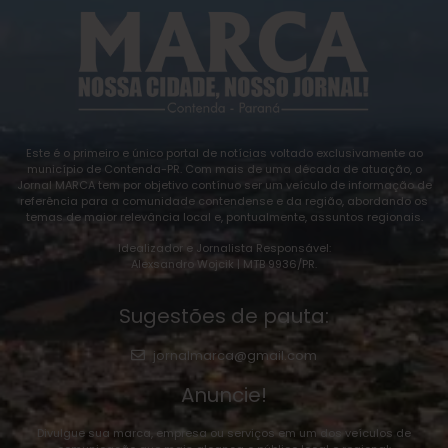
Este é o primeiro e único portal de notícias voltado exclusivamente ao
município de Contenda-PR. Com mais de uma década de atuação, o
Jornal MARCA tem por objetivo contínuo ser um veículo de informação de
referência para a comunidade contendense e da região, abordando os
temas de maior relevância local e, pontualmente, assuntos regionais.
Idealizador e Jornalista Responsável:
Alexsandro Wojcik | MTB 9936/PR.
Sugestões de pauta:
jornalmarca@gmail.com
Anuncie!
Divulgue sua marca, empresa ou serviços em um dos veículos de