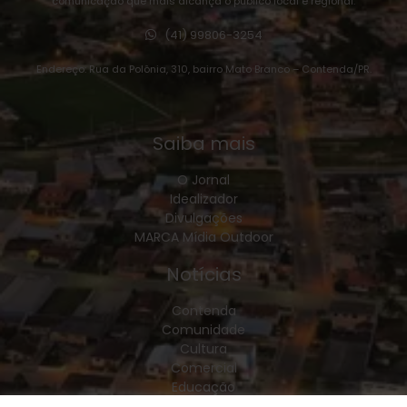
comunicação que mais alcança o público local e regional:
(41) 99806-3254
Endereço: Rua da Polônia, 310, bairro Mato Branco – Contenda/PR.
Saiba mais
O Jornal
Idealizador
Divulgações
MARCA Mídia Outdoor
Notícias
Contenda
Comunidade
Cultura
Comercial
Educação
Esporte