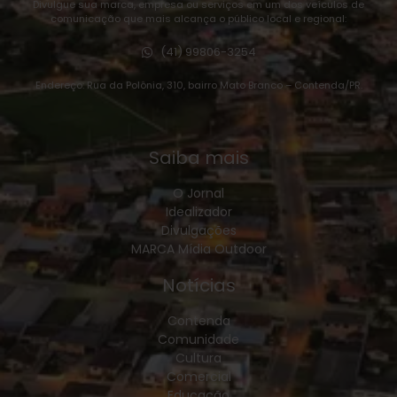
Divulgue sua marca, empresa ou serviços em um dos veículos de
comunicação que mais alcança o público local e regional:
(41) 99806-3254
Endereço: Rua da Polônia, 310, bairro Mato Branco – Contenda/PR.
Saiba mais
O Jornal
Idealizador
Divulgações
MARCA Mídia Outdoor
Notícias
Contenda
Comunidade
Cultura
Comercial
Educação