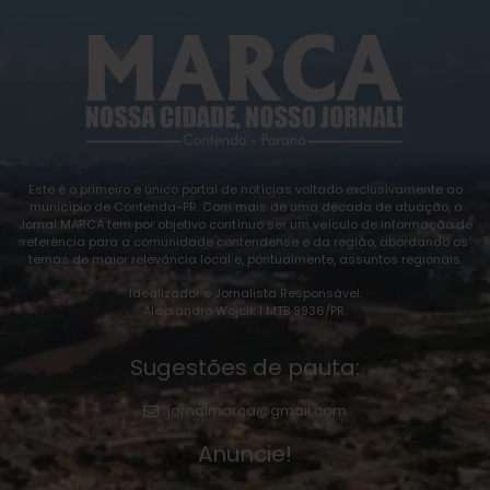
Este é o primeiro e único portal de notícias voltado exclusivamente ao
município de Contenda-PR. Com mais de uma década de atuação, o
Jornal MARCA tem por objetivo contínuo ser um veículo de informação de
referência para a comunidade contendense e da região, abordando os
temas de maior relevância local e, pontualmente, assuntos regionais.
Idealizador e Jornalista Responsável:
Alexsandro Wojcik | MTB 9936/PR.
Sugestões de pauta:
jornalmarca@gmail.com
Anuncie!