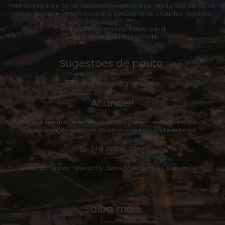
referência para a comunidade contendense e da região, abordando os
temas de maior relevância local e, pontualmente, assuntos regionais.
Idealizador e Jornalista Responsável:
Alexsandro Wojcik | MTB 9936/PR.
Sugestões de pauta:
jornalmarca@gmail.com
Anuncie!
Divulgue sua marca, empresa ou serviços em um dos veículos de
comunicação que mais alcança o público local e regional:
(41) 99806-3254
Endereço: Rua da Polônia, 310, bairro Mato Branco – Contenda/PR.
Saiba mais