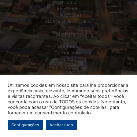
O Jornal
Idealizador
Divulgações
MARCA Mídia Outdoor
Notícias
Contenda
Comunidade
Cultura
Comercial
Educação
Esporte
Geral
Utilizamos cookies em nosso site para lhe proporcionar a
experiência mais relevante, lembrando suas preferências
Política
e visitas recorrentes. Ao clicar em "Aceitar todos", você
Policial
concorda com o uso de TODOS os cookies. No entanto,
Saúde
você pode acessar "Configurações de cookies" para
Região
fornecer um consentimento controlado.
Configurações
Aceitar tudo