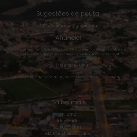
Sugestões de pauta:
jornalmarca@gmail.com
Anuncie!
Divulgue sua marca, empresa ou serviços em um dos veículos de
comunicação que mais alcança o público local e regional:
(41) 99806-3254
Endereço: Rua da Polônia, 310, bairro Mato Branco – Contenda/PR.
Saiba mais
O Jornal
Idealizador
Divulgações
MARCA Mídia Outdoor