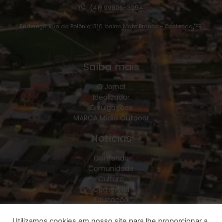
(41) 99806-3254
Endereço: Rua da Polônia, 310, bairro Mato Branco – Contenda/PR.
Saiba mais
O Jornal
Idealizador
Divulgações
MARCA Mídia Outdoor
Notícias
Contenda
Comunidade
Cultura
Comercial
Educação
Esporte
Geral
Utilizamos cookies em nosso site para lhe proporcionar a