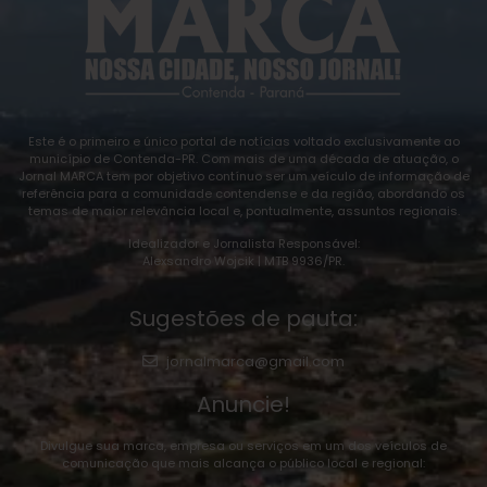
Este é o primeiro e único portal de notícias voltado exclusivamente ao
município de Contenda-PR. Com mais de uma década de atuação, o
Jornal MARCA tem por objetivo contínuo ser um veículo de informação de
referência para a comunidade contendense e da região, abordando os
temas de maior relevância local e, pontualmente, assuntos regionais.
Idealizador e Jornalista Responsável:
Alexsandro Wojcik | MTB 9936/PR.
Sugestões de pauta:
jornalmarca@gmail.com
Anuncie!
Divulgue sua marca, empresa ou serviços em um dos veículos de
comunicação que mais alcança o público local e regional: