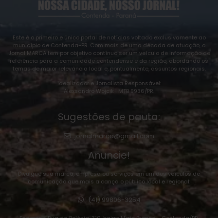
Este é o primeiro e único portal de notícias voltado exclusivamente ao
município de Contenda-PR. Com mais de uma década de atuação, o
Jornal MARCA tem por objetivo contínuo ser um veículo de informação de
referência para a comunidade contendense e da região, abordando os
temas de maior relevância local e, pontualmente, assuntos regionais.
Idealizador e Jornalista Responsável:
Alexsandro Wojcik | MTB 9936/PR.
Sugestões de pauta:
jornalmarca@gmail.com
Anuncie!
Divulgue sua marca, empresa ou serviços em um dos veículos de
comunicação que mais alcança o público local e regional:
(41) 99806-3254
Endereço: Rua da Polônia, 310, bairro Mato Branco – Contenda/PR.