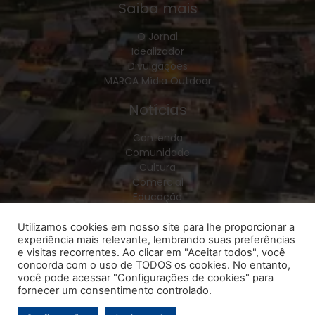
Saiba mais
O Jornal
Idealizador
Divulgações
MARCA Mídia Outdoor
Notícias
Contenda
Comunidade
Cultura
Comercial
Educação
Esporte
Geral
Utilizamos cookies em nosso site para lhe proporcionar a
experiência mais relevante, lembrando suas preferências
Política
e visitas recorrentes. Ao clicar em "Aceitar todos", você
Policial
concorda com o uso de TODOS os cookies. No entanto,
Saúde
você pode acessar "Configurações de cookies" para
Região
fornecer um consentimento controlado.