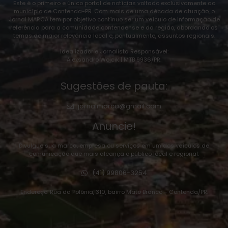
Este é o primeiro e único portal de notícias voltado exclusivamente ao
município de Contenda-PR. Com mais de uma década de atuação, o
Jornal MARCA tem por objetivo contínuo ser um veículo de informação de
referência para a comunidade contendense e da região, abordando os
temas de maior relevância local e, pontualmente, assuntos regionais.
Idealizador e Jornalista Responsável:
Alexsandro Wojcik | MTB 9936/PR.
Sugestões de pauta:
jornalmarca@gmail.com
Anuncie!
Divulgue sua marca, empresa ou serviços em um dos veículos de
comunicação que mais alcança o público local e regional:
(41) 99806-3254
Endereço: Rua da Polônia, 310, bairro Mato Branco – Contenda/PR.