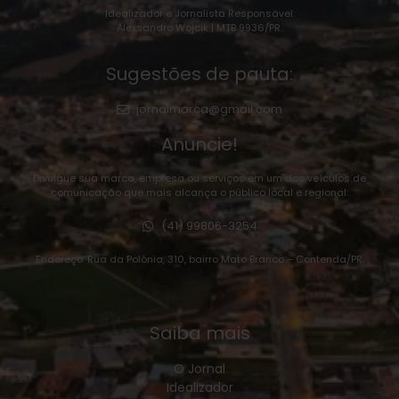
Idealizador e Jornalista Responsável:
Alexsandro Wojcik | MTB 9936/PR.
Sugestões de pauta:
jornalmarca@gmail.com
Anuncie!
Divulgue sua marca, empresa ou serviços em um dos veículos de
comunicação que mais alcança o público local e regional:
(41) 99806-3254
Endereço: Rua da Polônia, 310, bairro Mato Branco – Contenda/PR.
Saiba mais
O Jornal
Idealizador