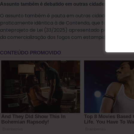
Assunto também é debatido em outras cidades
O assunto também é pauta em outras cidades da região. 
praticamente idêntica à de Contenda, que também vem 
anteprojeto de Lei (33/2025) apresentado por uma verea
da comercialização dos fogos com estampido.