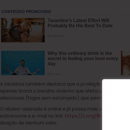
A iniciativa também destaca que a proibição não acabar
apenas tiraria o barulho violento que afeta os animais, cr
silenciosas (fogos sem estampido) que permitem come
O abaixo-assinado é online e já possui mais de 350 apoi
sobrenome e e-mail no link:
https://c.org/8h67P5tBXB
. 
doação de nenhum valor.