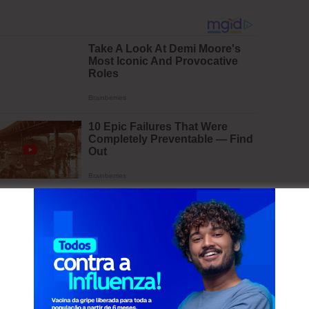
ia com a festa da virada, nem com o comércio,
ianças e idosos, já que existem alternativas
morações sem causar dor e medo.
adores. Para assinar, basta preencher nome,
A organizadora enfatiza que não é necessária a