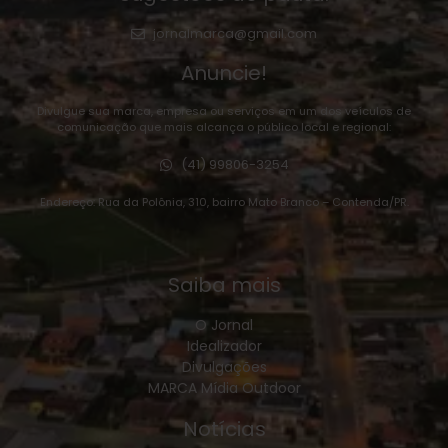
jornalmarca@gmail.com
Anuncie!
Divulgue sua marca, empresa ou serviços em um dos veículos de
comunicação que mais alcança o público local e regional:
(41) 99806-3254
Endereço: Rua da Polônia, 310, bairro Mato Branco – Contenda/PR.
Saiba mais
O Jornal
Idealizador
Divulgações
MARCA Mídia Outdoor
Notícias