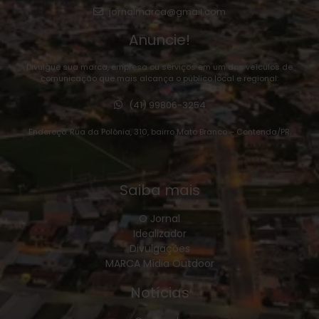
jornalmarca@gmail.com
Anuncie!
Divulgue sua marca, empresa ou serviços em um dos veículos de
comunicação que mais alcança o público local e regional:
(41) 99806-3254
Endereço: Rua da Polônia, 310, bairro Mato Branco – Contenda/PR.
Saiba mais
O Jornal
Idealizador
Divulgações
MARCA Mídia Outdoor
Notícias